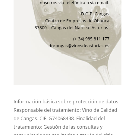
nosotros vía telefónica o vía email.
D.O.P. Cangas
Centro de Empresas de Obanca
33800 – Cangas del Narcea. Asturias.
(+ 34) 985 811 177
docangas@vinosdeasturias.es
Información básica sobre protección de datos.
Responsable del tratamiento: Vino de Calidad
de Cangas. CIF. G74068438. Finalidad del
tratamiento: Gestión de las consultas y