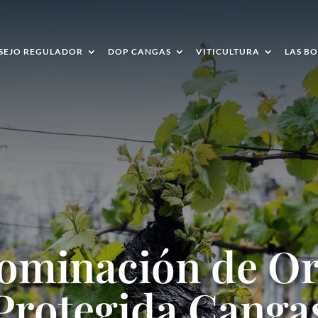
SEJO REGULADOR
DOP CANGAS
VITICULTURA
LAS B
ominación de Or
Protegida Canga