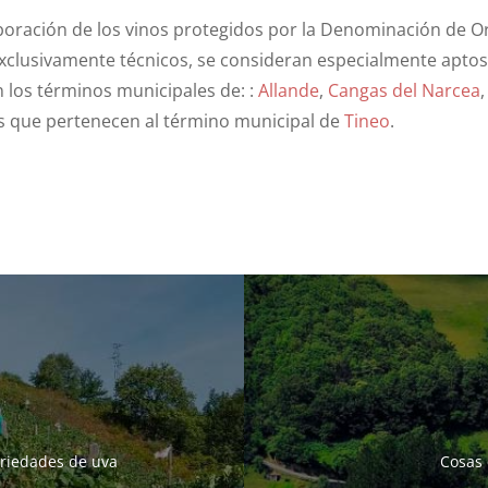
boración de los vinos protegidos por la Denominación de Or
 exclusivamente técnicos, se consideran especialmente aptos
n los términos municipales de:
:
Allande
,
Cangas del Narcea
s que pertenecen al término municipal de
Tineo
.
ariedades de uva
Cosas 