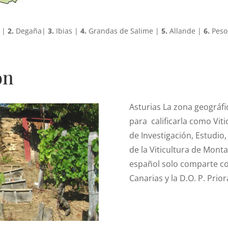
 |
2.
Degaña|
3.
Ibias |
4.
Grandas de Salime |
5.
Allande |
6.
Peso
ón
Asturias
La zona geográfi
para
calificarla como Vi
de Investigación, Estudio
de la Viticultura de Monta
español solo comparte con,
Canarias y la D.O. P. Prior