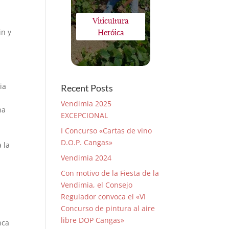
Viticultura
in y
Heróica
ia
Recent Posts
Vendimia 2025
ha
EXCEPCIONAL
I Concurso «Cartas de vino
D.O.P. Cangas»
 la
Vendimia 2024
Con motivo de la Fiesta de la
Vendimia, el Consejo
Regulador convoca el «VI
Concurso de pintura al aire
libre DOP Cangas»
nca