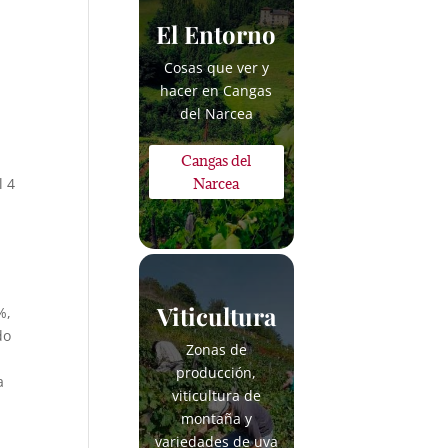
El Entorno
Cosas que ver y
hacer en Cangas
del Narcea
Cangas del
l 4
Narcea
Viticultura
%,
do
Zonas de
producción,
a
viticultura de
montaña y
variedades de uva